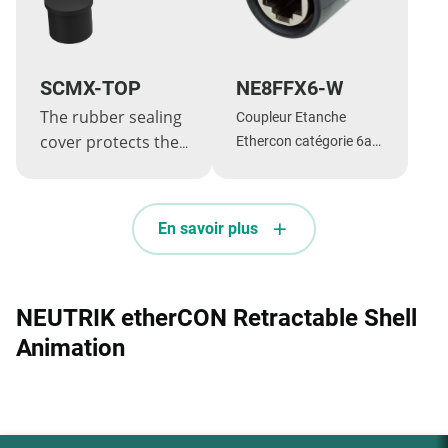
SCMX-TOP
NE8FFX6-W
The rubber sealing
Coupleur Etanche
cover protects the
Ethercon catégorie 6a
XLR male TOP
pour rallonger les
connectors
câbles
NC*MX-TOP &
En savoir plus
etherCON TOP
cable connector
NE8MX-TOP from
NEUTRIK etherCON Retractable Shell
dust and water
according to
Animation
protection class
IP65.