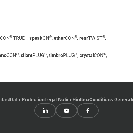
®
®
®
®
CON
TRUE1,
speak
ON
,
ether
CON
,
rear
TWIST
,
®
®
®
®
ano
CON
,
silent
PLUG
,
timbre
PLUG
,
crystal
CON
,
ntact
Data Protection
Legal Notice
Hintbox
Conditions General