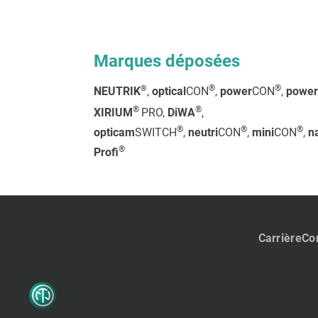
Marques déposées
®
®
®
NEUTRIK
,
optical
CON
,
power
CON
,
power
®
®
XIRIUM
PRO,
DiWA
,
®
®
®
opticam
SWITCH
,
neutri
CON
,
mini
CON
,
n
®
Profi
Carrière
Co