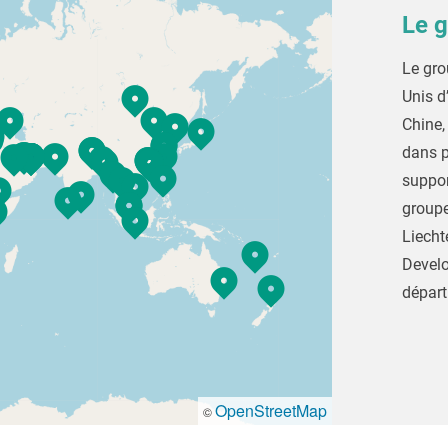
Le 
Le gro
Unis d
Chine,
dans p
suppor
groupe
Liechte
Develo
départ
OpenStreetMap
©